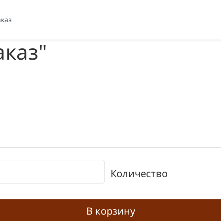
аказ
аказ"
Количество
В корзину