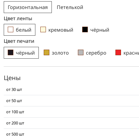
Горизонтальная
Петелькой
Цвет ленты
белый
кремовый
чёрный
белый
кремовый
чёрный
Цвет печати
чёрный
золото
серебро
красн
чёрный
золото
серебро
красный
Цены
от 30 шт
от 50 шт
от 100 шт
от 200 шт
от 500 шт